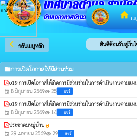
เทศบาลตำบล สามัคค
home
อำเภออากาศอำนวย จังหวัดสกลนคร
เมน
arrow_back_ios
ยินดีต้อนรับสู่เว็
กลับเมนูหลัก
การเปิดโอกาสให้มีส่วนร่วม
folder
o19 การเปิดโอกาสให้เกิดการมีส่วนร่วมในการดำเนินงานตามแผ
8 มิถุนายน 2569
25
แชร์
event
visibility
o19 การเปิดโอกาสให้เกิดการมีส่วนร่วมในการดำเนินงานตามแผ
8 มิถุนายน 2569
14
แชร์
event
visibility
ประชาคมหมู่บ้าน
whatshot
29 เมษายน 2569
29
แชร์
event
visibility