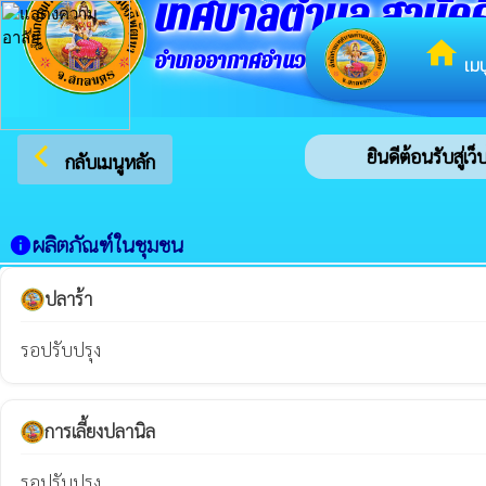
เทศบาลตำบล สามัคค
home
อำเภออากาศอำนวย จังหวัดสกลนคร
เมน
arrow_back_ios
ยินดีต้อนรับสู่เ
กลับเมนูหลัก
ผลิตภัณฑ์ในชุมชน
info
ปลาร้า
รอปรับปรุง
การเลี้ยงปลานิล
รอปรับปรุง