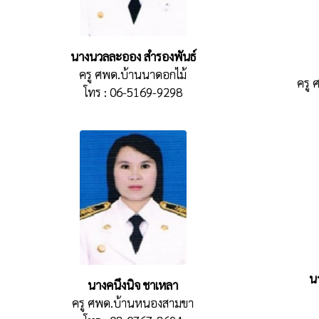
นางนวลละออง สำรองพันธ์
ครู ศพด.บ้านนาดอกไม้
ครู
โทร : 06-5169-9298
น
นางคนึงนิจ ชาเหลา
ครู ศพด.บ้านหนองสามขา