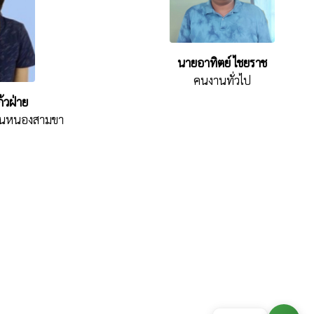
นายอาทิตย์ ไชยราช
คนงานทั่วไป
้วฝ่าย
 บ้านหนองสามขา