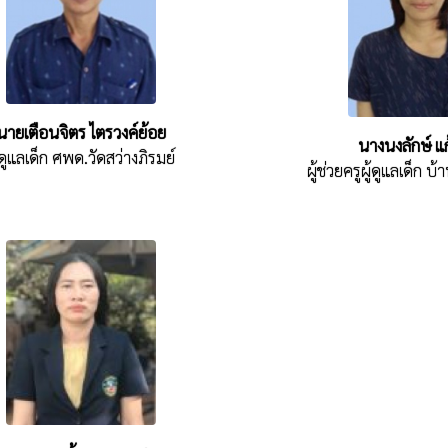
นายเตือนจิตร ไตรวงค์ย้อย
นางนงลักษ์ แก
้ดูแลเด็ก ศพด.วัดสว่างภิรมย์
ผู้ช่วยครูผู้ดูแลเด็ก