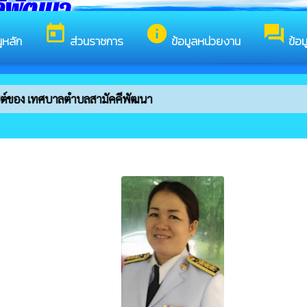
ีพัฒนา
today
info
forum
ูหลัก
ส่วนราชการ
ข้อมูลหน่วยงาน
ข้อ
ของ เทศบาลตำบลสามัคคีพัฒนา