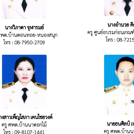
นางอำนวย คิ
นางวิภาดา จุฬารมย์
ครู ศูนย์อบรมก่อนเกณฑ์
 ศพด.บ้านดอนทอย-หนองสนุก
โทร : 08-721
โทร : 08-7950-2709
างสาวเพ็ญโสภา เคนไชยวงค์
นายธนศิลป์ 
ครู ศพด.บ้านนาดอกไม้
ครู ศพด.บ้านน
โทร : 09-8107-1441