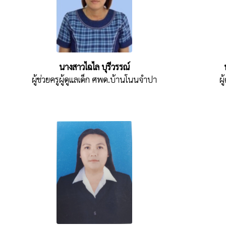
นางสาวไฉไล บุรีวรรณ์
ผู้ช่วยครูผู้ดูแลเด็ก ศพด.บ้านโนนจำปา
ผู