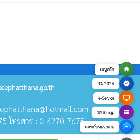
home
เมนูหลัก
verified
ITA 2026
eephatthana.go.th
desktop_windows
e-Service
keephatthana@hotmail.com
view_list
ระบบ egp
75 โทรสาร : 0-4270-7675
แชทกับหน่วยงาน