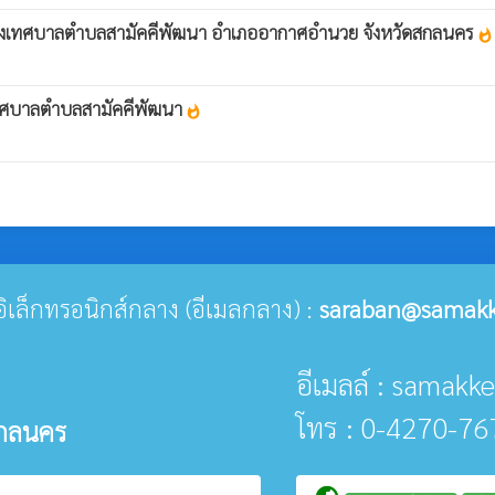
บของเทศบาลตำบลสามัคคีพัฒนา อำเภออากาศอำนวย จังหวัดสกลนคร
whatshot
งเทศบาลตำบลสามัคคีพัฒนา
whatshot
ย์อิเล็กทรอนิกส์กลาง (อีเมลกลาง) :
saraban@samakk
อีเมลล์ : samak
โทร : 0-4270-76
สกลนคร