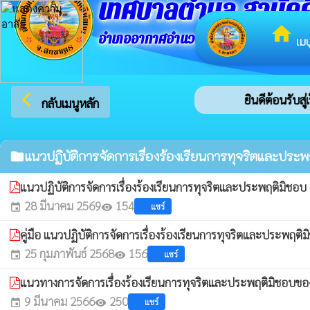
เทศบาลตำบล สามัคค
home
อำเภออากาศอำนวย จังหวัดสกลนคร
เมน
arrow_back_ios
ยินดีต้อนรับสู
กลับเมนูหลัก
แนวปฏิบัติการจัดการเรื่องร้องเรียนการทุจริตและประพ
folder
แนวปฏิบัติการจัดการเรื่องร้องเรียนการทุจริตและประพฤติมิชอ
28 มีนาคม 2569
154
แชร์
event
visibility
คู่มือ แนวปฏิบัติการจัดการเรื่องร้องเรียนการทุจริตและประพฤติ
25 กุมภาพันธ์ 2568
156
แชร์
event
visibility
แนวทางการจัดการเรื่องร้องเรียนการทุจริตและประพฤติมิชอ
9 มีนาคม 2566
250
แชร์
event
visibility