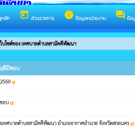
ีพัฒนา
today
info
forum
ูหลัก
ส่วนราชการ
ข้อมูลหน่วยงาน
ข้อ
่เว็บไซต์ของ เทศบาลตำบลสามัคคีพัฒนา
ฤติมิชอบ
บ 2569
whatshot
มิชอบ
whatshot
บของเทศบาลตำบลสามัคคีพัฒนา อำเภออากาศอำนวย จังหวัดสกลนคร
whatshot